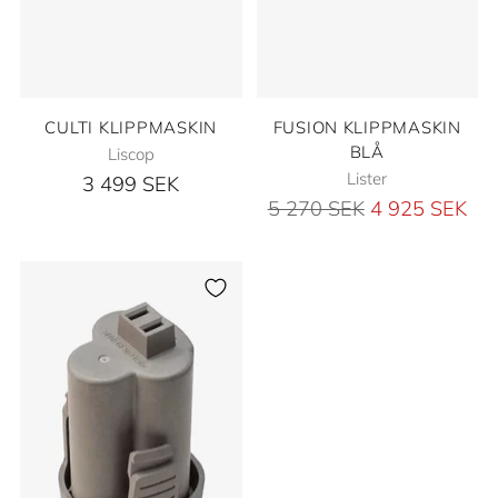
CULTI KLIPPMASKIN
FUSION KLIPPMASKIN
BLÅ
Liscop
Lister
3 499 SEK
Ordinarie
5 270 SEK
4 925 SEK
pris