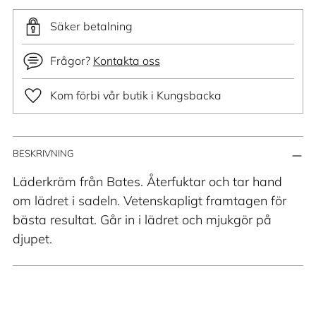
Säker betalning
Frågor?
Kontakta oss
Kom förbi vår butik i Kungsbacka
Lägger
BESKRIVNING
till
produkt
Läderkräm från Bates. Återfuktar och tar hand
i
om lädret i sadeln. Vetenskapligt framtagen för
din
bästa resultat. Går in i lädret och mjukgör på
varukorg
djupet.