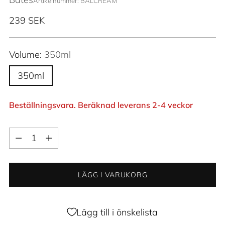
Artikelnummer: BALCREAM
Ordinarie
239 SEK
pris
Volume:
350ml
350ml
Beställningsvara. Beräknad leverans 2-4 veckor
Kvantitet
Kvantitet
LÄGG I VARUKORG
Lägg till i önskelista