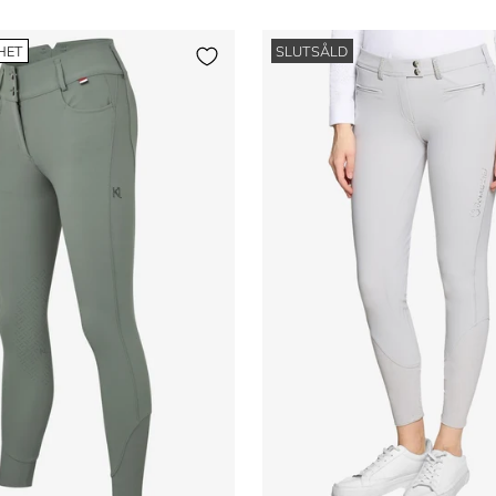
HET
SLUTSÅLD