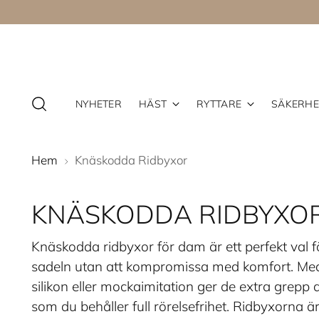
NYHETER
HÄST
RYTTARE
SÄKERHE
Hem
Knäskodda Ridbyxor
KNÄSKODDA RIDBYXO
Knäskodda ridbyxor för dam är ett perfekt val för
sadeln utan att kompromissa med komfort. Med 
silikon eller mockaimitation ger de extra grepp
som du behåller full rörelsefrihet. Ridbyxorna ä