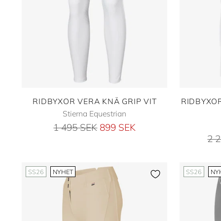
RIDBYXOR VERA KNÄ GRIP VIT
RIDBYXOR
Stierna Equestrian
Ordinarie
1 495 SEK
899 SEK
Ord
2 
pris
pri
SS26
NYHET
SS26
NY