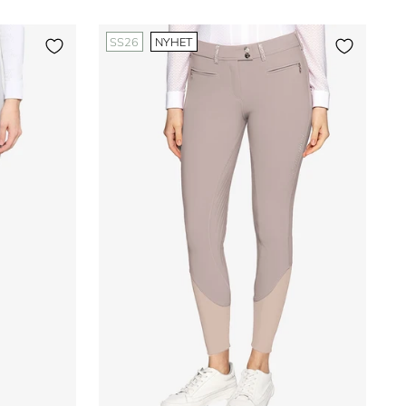
SS26
NYHET