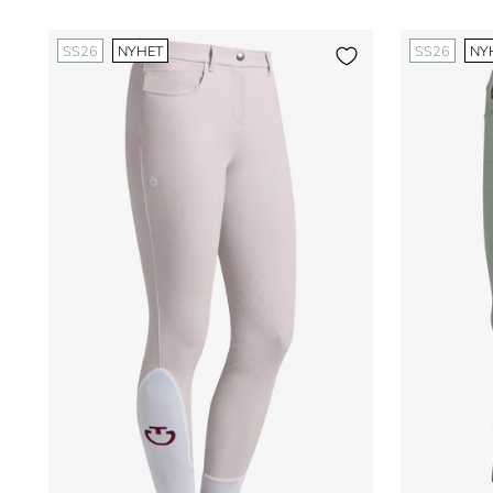
SS26
NYHET
SS26
NY