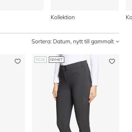
Kollektion
Ko
Sortera: Datum, nytt till gammalt
SS26
NYHET