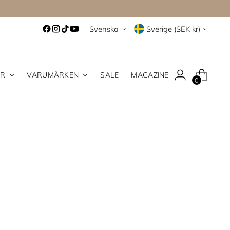
Språk
Valuta
Svenska
Sverige (SEK kr)
ER
VARUMÄRKEN
SALE
MAGAZINE
0