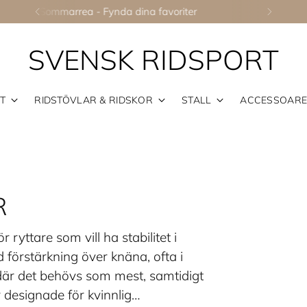
Ridhjälmar - Upp till 50%
SVENSK RIDSPORT
T
RIDSTÖVLAR & RIDSKOR
STALL
ACCESSOAR
R
 ryttare som vill ha stabilitet i
förstärkning över knäna, ofta i
 där det behövs som mest, samtidigt
r designade för kvinnlig…