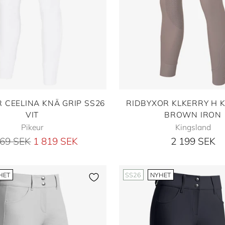
 CEELINA KNÄ GRIP SS26
RIDBYXOR KLKERRY H 
VIT
BROWN IRON
Pikeur
Kingsland
inarie
269 SEK
1 819 SEK
2 199 SEK
s
HET
SS26
NYHET