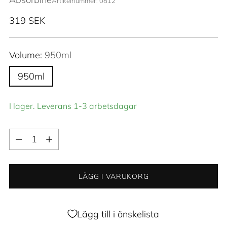
Artikelnummer: 0812
Ordinarie
319 SEK
pris
Volume:
950ml
950ml
I lager. Leverans 1-3 arbetsdagar
Kvantitet
Kvantitet
LÄGG I VARUKORG
Lägg till i önskelista