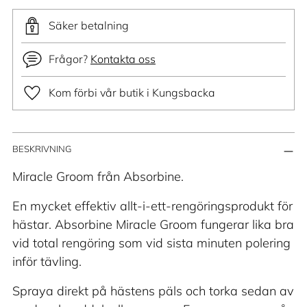
Säker betalning
Frågor?
Kontakta oss
Kom förbi vår butik i Kungsbacka
Lägger
BESKRIVNING
till
produkt
Miracle Groom från Absorbine.
i
En mycket effektiv allt-i-ett-rengöringsprodukt för
din
hästar. Absorbine Miracle Groom fungerar lika bra
varukorg
vid total rengöring som vid sista minuten polering
inför tävling.
Spraya direkt på hästens päls och torka sedan av