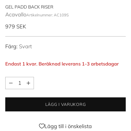
GEL PADD BACK RISER
Acavallo
Artikelnummer: AC109S
Ordinarie
979 SEK
pris
Färg:
Svart
Endast 1 kvar. Beräknad leverans 1-3 arbetsdagar
Kvantitet
Kvantitet
LÄGG I VARUKORG
Lägg till i önskelista