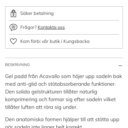
Säker betalning
Frågor?
Kontakta oss
Kom förbi vår butik i Kungsbacka
Lägger
BESKRIVNING
till
produkt
Gel padd från Acavallo som höjer upp sadeln bak
i
med anti-glid och stötabsorberande funktioner.
din
Den solida gelstrukturen tillåter naturlig
varukorg
komprimering och formar sig efter sadeln vilket
tillåter luften att röra sig under.
Den anatomiska formen hjälper till att stötta upp
när sadeln inte ligger helt korrekt.