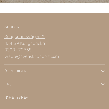
ADRESS
Kungsparksvägen 2
434 39 Kungsbacka
0300 -72558
webb@svenskridsport.com
ÖPPETTIDER
FAQ
NYHETSBREV