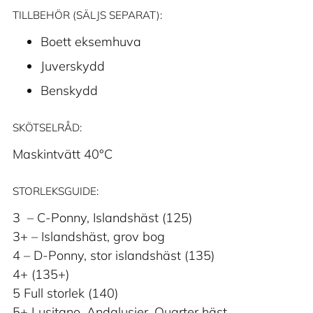
TILLBEHÖR (SÄLJS SEPARAT):
Boett eksemhuva
Juverskydd
Benskydd
SKÖTSELRÅD:
Maskintvätt 40°C
STORLEKSGUIDE:
3 – C-Ponny, Islandshäst (125)
3+ – Islandshäst, grov bog
4 – D-Ponny, stor islandshäst (135)
4+ (135+)
5 Full storlek (140)
5+ Lusitano, Andalusier, Quarter häst