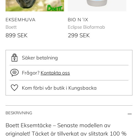
EKSEMHUVA
BIO N´IX
Boett
Eclipse Biofarmab
899 SEK
299 SEK
Säker betalning
Frågor?
Kontakta oss
Kom förbi vår butik i Kungsbacka
Lägger
BESKRIVNING
till
produkt
Boett Eksemtäcke – Senaste modellen av
i
originalet! Täcket är tillverkat av slitstark 100 %