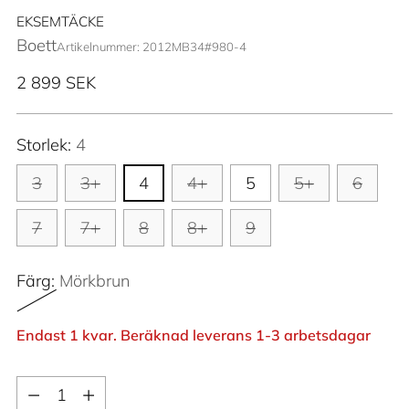
EKSEMTÄCKE
Boett
Artikelnummer: 2012MB34#980-4
Ordinarie
2 899 SEK
pris
Storlek:
4
3
3+
4
4+
5
5+
6
7
7+
8
8+
9
Färg:
Mörkbrun
Endast 1 kvar. Beräknad leverans 1-3 arbetsdagar
Kvantitet
Kvantitet