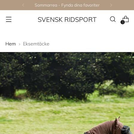
Ridhjälmar - Upp till 50%
SVENSK RIDSPORT
0
Hem
Eksemtäcke