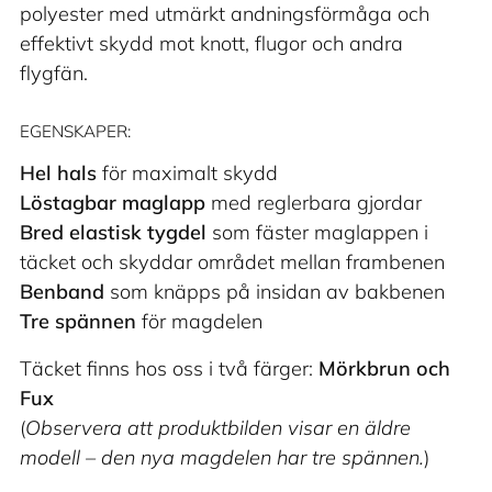
din
polyester med utmärkt andningsförmåga och
varukorg
effektivt skydd mot knott, flugor och andra
flygfän.
EGENSKAPER:
Hel hals
för maximalt skydd
Löstagbar maglapp
med reglerbara gjordar
Bred elastisk tygdel
som fäster maglappen i
täcket och skyddar området mellan frambenen
Benband
som knäpps på insidan av bakbenen
Tre spännen
för magdelen
Täcket finns hos oss i två färger:
Mörkbrun och
Fux
(
Observera att produktbilden visar en äldre
modell – den nya magdelen har tre spännen.
)