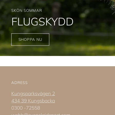
SKÖN SOMMAR
FLUGSKYDD
SHOPPA NU
ADRESS
Kungsparksvägen 2
434 39 Kungsbacka
0300 -72558