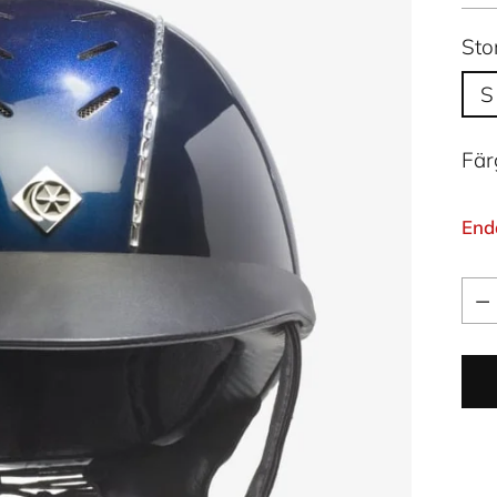
Sto
S
Fär
End
Kva
Kva