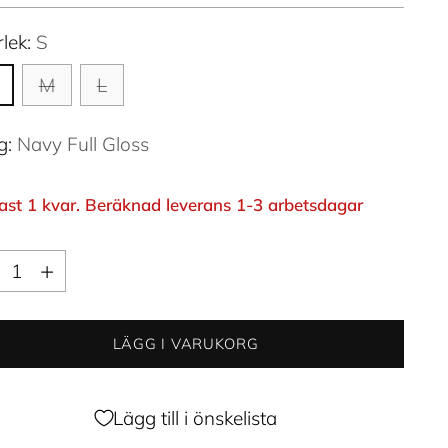
rlek:
S
M
L
g:
Navy Full Gloss
ast 1 kvar. Beräknad leverans 1-3 arbetsdagar
ntitet
ntitet
LÄGG I VARUKORG
Lägg till i önskelista