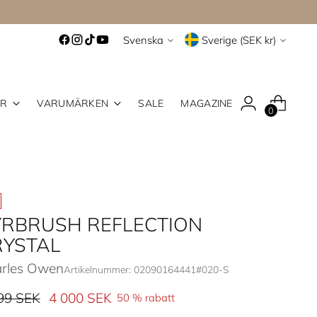
Språk
Valuta
Svenska
Sverige (SEK kr)
ER
VARUMÄRKEN
SALE
MAGAZINE
0
YRBRUSH REFLECTION
RYSTAL
rles Owen
Artikelnummer: 02090164441#020-S
inarie
99 SEK
4 000 SEK
50 % rabatt