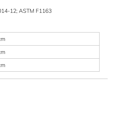
2014-12; ASTM F1163
cm
cm
cm