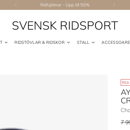
Ridhjälmar - Upp till 50%
SVENSK RIDSPORT
T
RIDSTÖVLAR & RIDSKOR
STALL
ACCESSOAR
REA
A
C
Cha
Ord
7 9
pris