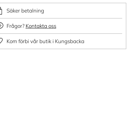
Säker betalning
Frågor?
Kontakta oss
Kom förbi vår butik i Kungsbacka
ger
dukt
ukorg