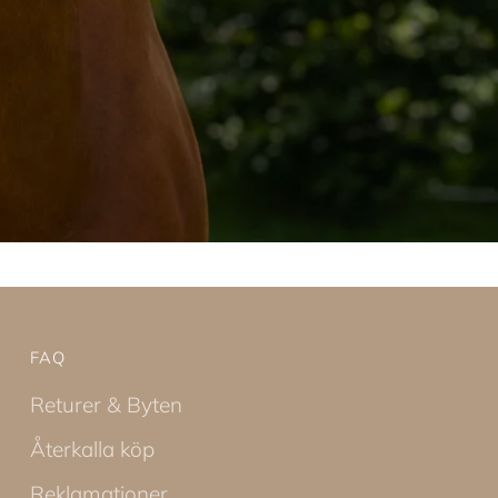
FAQ
Returer & Byten
Återkalla köp
Reklamationer