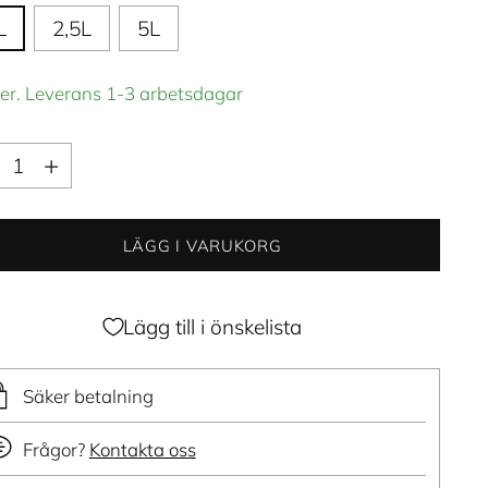
L
2,5L
5L
ger. Leverans 1-3 arbetsdagar
ntitet
ntitet
LÄGG I VARUKORG
Lägg till i önskelista
Säker betalning
Frågor?
Kontakta oss