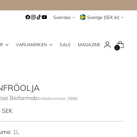
Språk
Valuta
Svenska
Sverige (SEK kr)
ER
VARUMÄRKEN
SALE
MAGAZINE
0
INFRÖOLJA
ipse Biofarmab
Artikelnummer: 0988
inarie
 SEK
ume:
1L