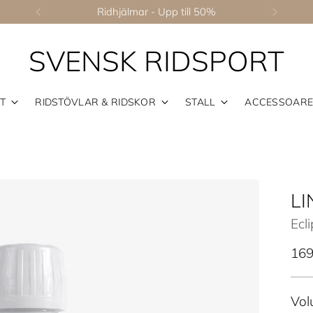
Ridhjälmar - Upp till 50%
SVENSK RIDSPORT
T
RIDSTÖVLAR & RIDSKOR
STALL
ACCESSOAR
L
Ecl
Ord
169
pris
Vol