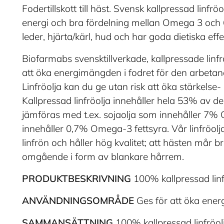
Fodertillskott till häst. Svensk kallpressad linfr
energi och bra fördelning mellan Omega 3 och 6.
leder, hjärta/kärl, hud och har goda dietiska effe
Biofarmabs svensktillverkade, kallpressade linf
att öka energimängden i fodret för den arbetan
Linfröolja kan du ge utan risk att öka stärkelse-
Kallpressad linfröolja innehåller hela 53% av de
jämföras med t.ex. sojaolja som innehåller 7%
innehåller 0,7% Omega-3 fettsyra. Vår linfröolj
linfrön och håller hög kvalitet; att hästen mår br
omgående i form av blankare hårrem.
PRODUKTBESKRIVNING
100% kallpressad linfrö
ANVÄNDNINGSOMRÅDE
Ges för att öka energ
SAMMANSÄTTNING
100% kallpressad linfröol