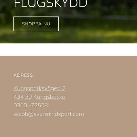
FLUGSKYDD
SHOPPA NU
ADRESS
Kungsparksvägen 2
434 39 Kungsbacka
0300 -72558
webb@svenskridsport.com