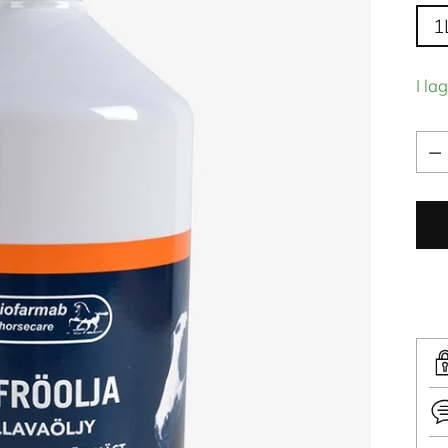
1
I la
Kva
Kva