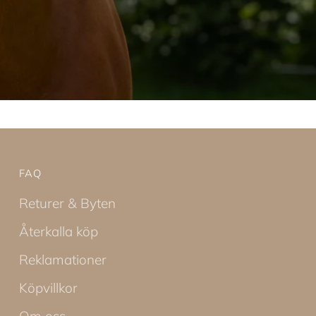
FAQ
Returer & Byten
Återkalla köp
Reklamationer
Köpvillkor