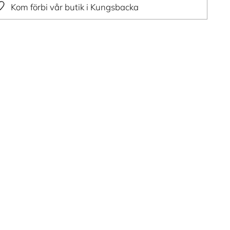
Kom förbi vår butik i Kungsbacka
ger
dukt
ukorg