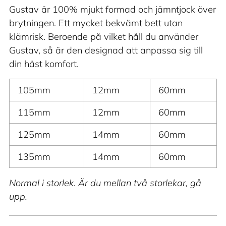
Gustav är 100% mjukt formad och jämntjock över
brytningen. Ett mycket bekvämt bett utan
klämrisk. Beroende på vilket håll du använder
Gustav, så är den designad att anpassa sig till
din häst komfort.
105mm
12mm
60mm
115mm
12mm
60mm
125mm
14mm
60mm
135mm
14mm
60mm
Normal i storlek. Är du mellan två storlekar, gå
upp.