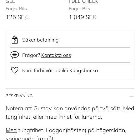
GEL
FULL CHEEK
Fager Bits
Fager Bits
125 SEK
1 049 SEK
Säker betalning
Frågor?
Kontakta oss
Kom förbi vår butik i Kungsbacka
Lägger
BESKRIVNING
till
produkt
Notera att Gustav kan användas på två sätt. Med
i
tungfrihet, eller med frihet för lanerna.
din
Med
tungfrihet. Loggan(hästen) på högersidan,
varukorg
springande framåt.