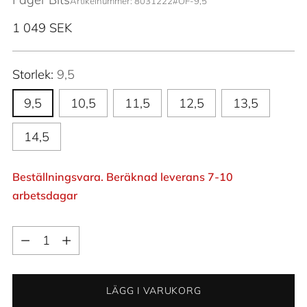
Artikelnummer: 8031222#OF-9,5
Ordinarie
1 049 SEK
pris
Storlek:
9,5
9,5
10,5
11,5
12,5
13,5
14,5
Beställningsvara. Beräknad leverans 7-10
arbetsdagar
Kvantitet
Kvantitet
LÄGG I VARUKORG