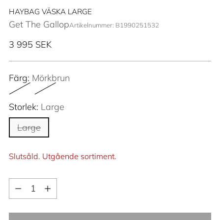
HAYBAG VÄSKA LARGE
Get The Gallop
Artikelnummer: B1990251532
Ordinarie
3 995 SEK
pris
Färg:
Mörkbrun
Storlek:
Large
Large
Slutsåld. Utgående sortiment.
Kvantitet
Kvantitet