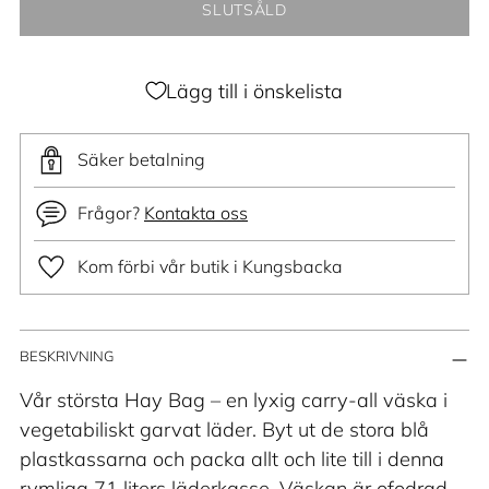
SLUTSÅLD
Lägg till i önskelista
Säker betalning
Frågor?
Kontakta oss
Kom förbi vår butik i Kungsbacka
Lägger
BESKRIVNING
till
produkt
Vår största Hay Bag – en lyxig carry-all väska i
i
vegetabiliskt garvat läder. Byt ut de stora blå
din
plastkassarna och packa allt och lite till i denna
varukorg
rymliga 71 liters läderkasse. Väskan är ofodrad