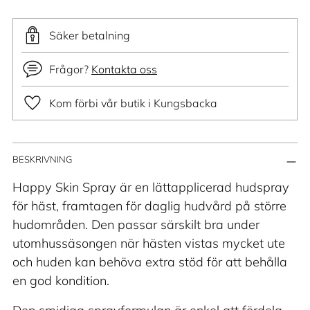
Säker betalning
Frågor?
Kontakta oss
Kom förbi vår butik i Kungsbacka
Lägger
BESKRIVNING
till
produkt
Happy Skin Spray är en lättapplicerad hudspray
i
för häst, framtagen för daglig hudvård på större
din
hudområden. Den passar särskilt bra under
varukorg
utomhussäsongen när hästen vistas mycket ute
och huden kan behöva extra stöd för att behålla
en god kondition.