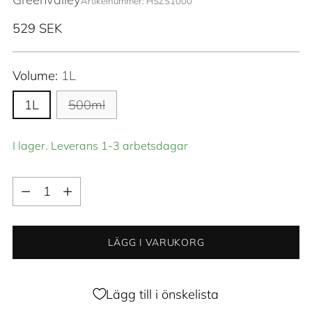
Artikelnummer: HSZS1000
Ordinarie
529 SEK
pris
Volume:
1L
1L
500ml
I lager. Leverans 1-3 arbetsdagar
Kvantitet
Kvantitet
LÄGG I VARUKORG
Lägg till i önskelista