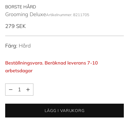
BORSTE HÅRD
Grooming Deluxe
Artikelnummer: 8211705
Ordinarie
279 SEK
pris
Färg:
Hård
Beställningsvara. Beräknad leverans 7-10
arbetsdagar
Kvantitet
Kvantitet
LÄGG I VARUKORG