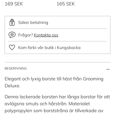
169 SEK
165 SEK
Säker betalning
Frågor?
Kontakta oss
Kom förbi vår butik i Kungsbacka
Lägger
BESKRIVNING
till
produkt
Elegant och lyxig borste till häst från Grooming
i
Deluxe.
din
Denna lackerade borsten har långa borstar för att
varukorg
avlägsna smuts och hårstrån. Materialet
polypropylen som borststråna är tillverkade av