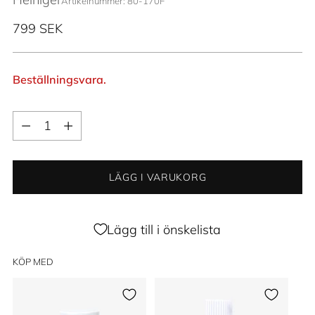
Artikelnummer: 80-170F
Ordinarie
799 SEK
pris
Beställningsvara.
Kvantitet
Kvantitet
LÄGG I VARUKORG
Lägg till i önskelista
KÖP MED