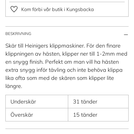
Kom förbi vår butik i Kungsbacka
Lägger
BESKRIVNING
till
produkt
Skär till Heinigers klippmaskiner. För den finare
i
klippningen av hästen, klipper ner till 1-2mm med
din
en snygg finish. Perfekt om man vill ha hästen
varukorg
extra snygg inför tävling och inte behöva klippa
lika ofta som med de skären som klipper lite
längre.
Underskär
31 tänder
Överskär
15 tänder