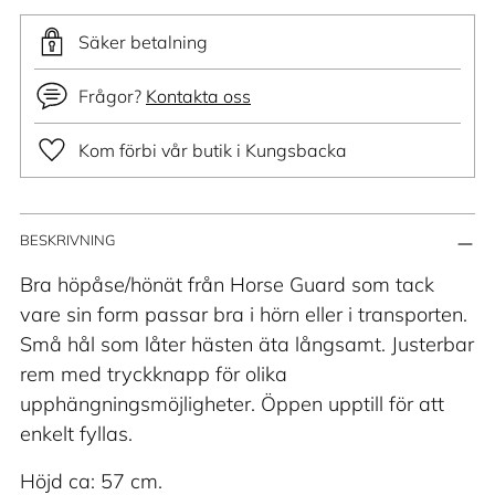
Säker betalning
Frågor?
Kontakta oss
Kom förbi vår butik i Kungsbacka
Lägger
BESKRIVNING
till
produkt
Bra höpåse/hönät från Horse Guard som tack
i
vare sin form passar bra i hörn eller i transporten.
din
Små hål som låter hästen äta långsamt. Justerbar
varukorg
rem med tryckknapp för olika
upphängningsmöjligheter. Öppen upptill för att
enkelt fyllas.
Höjd ca: 57 cm.