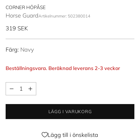
CORNER HÖPÅSE
Horse Guard
Artikelnummer: 502380014
Ordinarie
319 SEK
pris
Färg:
Navy
Beställningsvara. Beräknad leverans 2-3 veckor
Kvantitet
Kvantitet
LÄGG I VARUKORG
Lägg till i önskelista