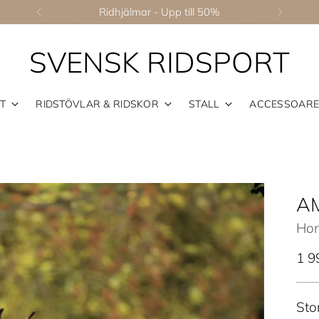
Ridhjälmar - Upp till 50%
SVENSK RIDSPORT
T
RIDSTÖVLAR & RIDSKOR
STALL
ACCESSOAR
AM
Hor
Ord
1 9
pris
Sto