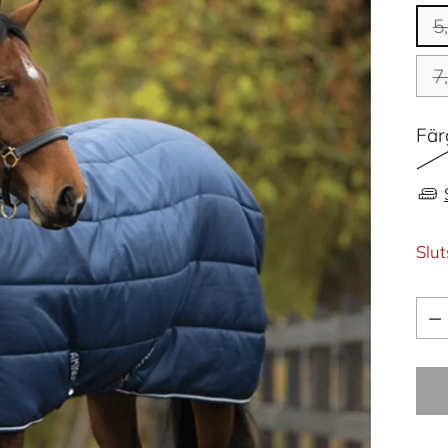
5
7
Fär
Slut
Kva
Kva