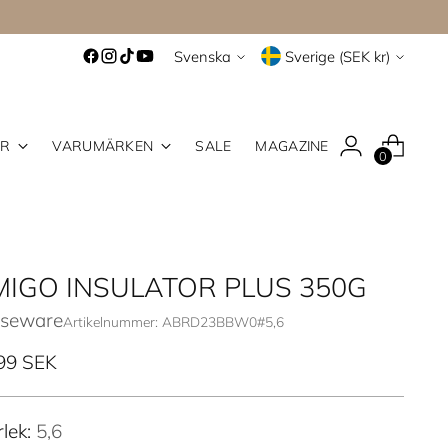
Språk
Valuta
Svenska
Sverige (SEK kr)
ER
VARUMÄRKEN
SALE
MAGAZINE
0
IGO INSULATOR PLUS 350G
seware
Artikelnummer: ABRD23BBW0#5,6
inarie
99 SEK
rlek:
5,6