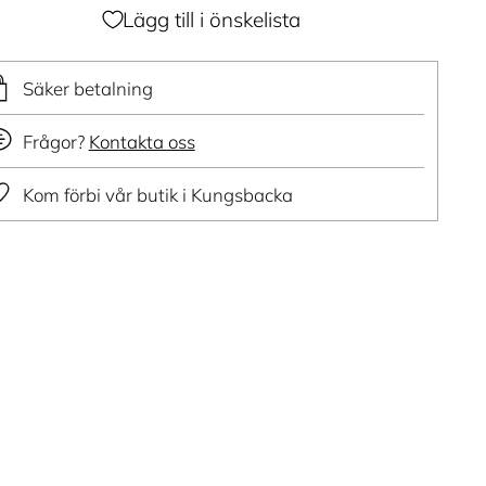
Lägg till i önskelista
Säker betalning
Frågor?
Kontakta oss
Kom förbi vår butik i Kungsbacka
ger
dukt
ukorg