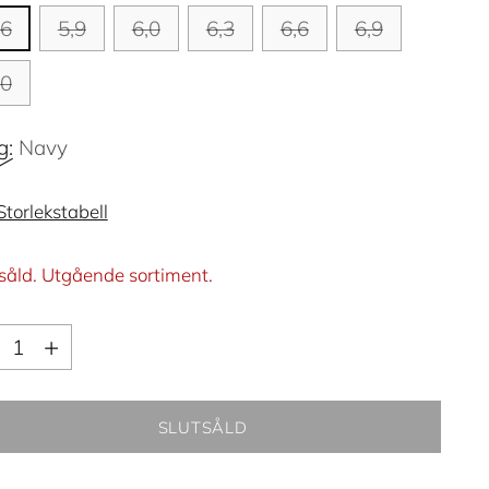
,6
5,9
6,0
6,3
6,6
6,9
,0
g:
Navy
Storlekstabell
såld. Utgående sortiment.
ntitet
ntitet
SLUTSÅLD