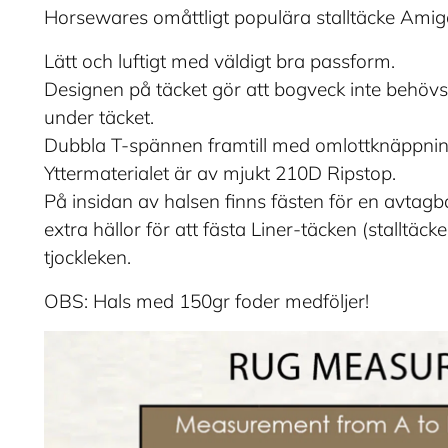
Horsewares omåttligt populära stalltäcke Amig
Lätt och luftigt med väldigt bra passform.
Designen på täcket gör att bogveck inte behövs,
under täcket.
Dubbla T-spännen framtill med omlottknäppni
Yttermaterialet är av mjukt 210D Ripstop.
På insidan av halsen finns fästen för en avtagb
extra hällor för att fästa Liner-täcken (stalltä
tjockleken.
OBS: Hals med 150gr foder medföljer!