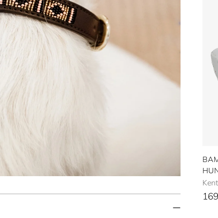
BA
HU
Ken
169