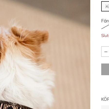
X
Fär
Slut
Kva
Kva
KÖ