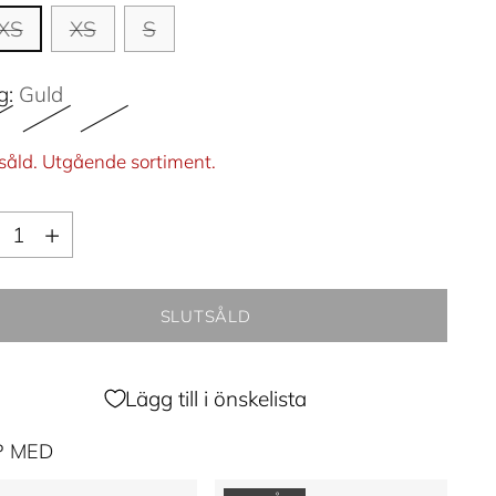
XS
XS
S
g:
Guld
såld. Utgående sortiment.
ntitet
ntitet
SLUTSÅLD
Lägg till i önskelista
P MED