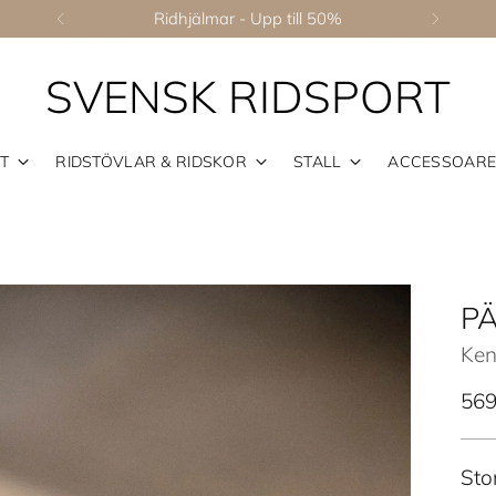
Ridhjälmar - Upp till 50%
SVENSK RIDSPORT
T
RIDSTÖVLAR & RIDSKOR
STALL
ACCESSOAR
P
Ken
Ord
569
pris
Sto