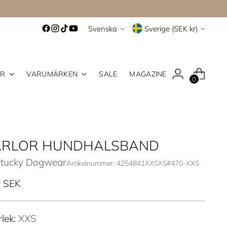
Språk
Valuta
Svenska
Sverige (SEK kr)
ER
VARUMÄRKEN
SALE
MAGAZINE
0
ÄRLOR HUNDHALSBAND
tucky Dogwear
Artikelnummer: 4254841XXSXS#470-XXS
inarie
 SEK
rlek:
XXS