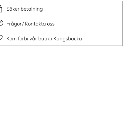
Säker betalning
Frågor?
Kontakta oss
Kom förbi vår butik i Kungsbacka
ger
dukt
ukorg