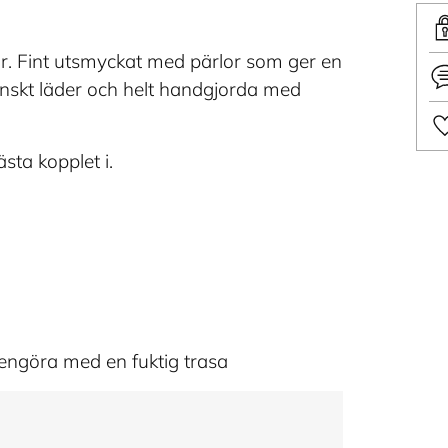
ar. Fint utsmyckat med pärlor som ger en
ganskt läder och helt handgjorda med
ästa kopplet i.
Läg
till
pro
i
din
var
rengöra med en fuktig trasa