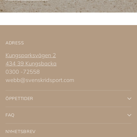
ADRESS
Kungsparksvägen 2
434 39 Kungsbacka
0300 -72558
webb@svenskridsport.com
ÖPPETTIDER
FAQ
NYHETSBREV