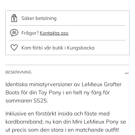
Säker betalning
Frågor?
Kontakta oss
Kom förbi vår butik i Kungsbacka
Lägger
BESKRIVNING
till
produkt
Identiska miniatyrversioner av LeMieux Grafter
i
Boots för din Toy Pony i en helt ny färg för
din
sommaren SS25.
varukorg
Inklusive en förstärkt insida och fäste med
kardborreband, nu kan din Mini LeMieux Pony se
ut precis som den stora i en matchande outfit!