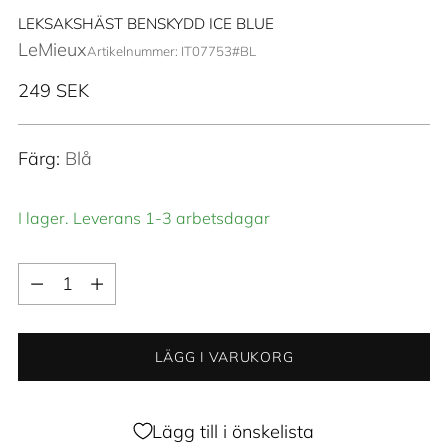
LEKSAKSHÄST BENSKYDD ICE BLUE
LeMieux
Artikelnummer: IT07753#BL
Ordinarie
249 SEK
pris
Färg:
Blå
I lager. Leverans 1-3 arbetsdagar
Kvantitet
Kvantitet
LÄGG I VARUKORG
Lägg till i önskelista