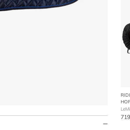
RID
HOP
LeM
719