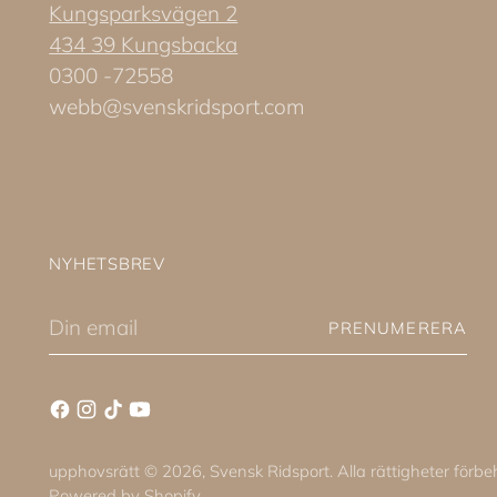
Kungsparksvägen 2
434 39 Kungsbacka
0300 -72558
webb@svenskridsport.com
NYHETSBREV
Din
PRENUMERERA
email
upphovsrätt © 2026,
Svensk Ridsport
. Alla rättigheter för
Powered by Shopify