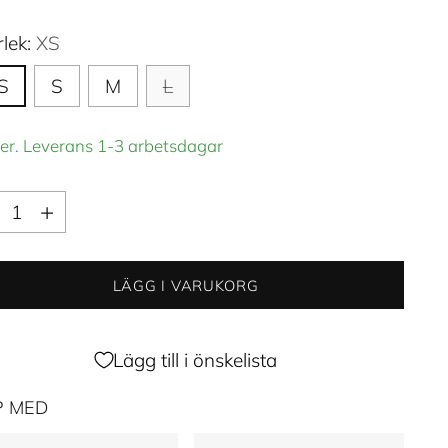
rlek:
XS
S
S
M
L
ger. Leverans 1-3 arbetsdagar
ntitet
ntitet
LÄGG I VARUKORG
Lägg till i önskelista
P MED