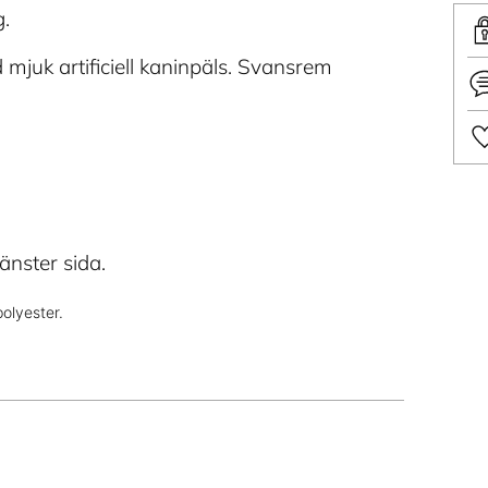
g.
 mjuk artificiell kaninpäls. Svansrem
Läg
till
änster sida.
pro
i
olyester.
din
var