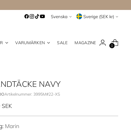
Språk
Valuta
Svenska
Sverige (SEK kr)
ER
VARUMÄRKEN
SALE
MAGAZINE
0
ÄNDTÄCKE NAVY
po
Artikelnummer: 3995M#22-XS
inarie
 SEK
g:
Marin