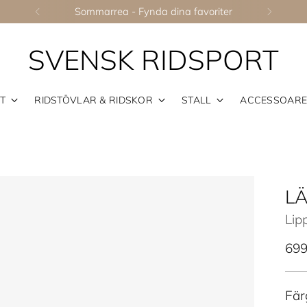
Sommarrea - Fynda dina favoriter
SVENSK RIDSPORT
T
RIDSTÖVLAR & RIDSKOR
STALL
ACCESSOAR
L
Lip
Ord
699
pris
Fär