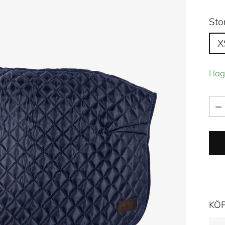
Sto
X
I la
Kva
Kva
KÖ