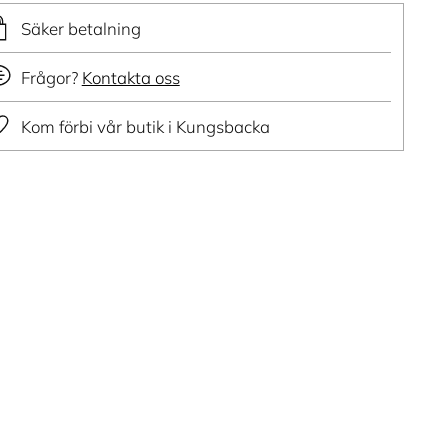
Säker betalning
Frågor?
Kontakta oss
Kom förbi vår butik i Kungsbacka
ger
dukt
ukorg