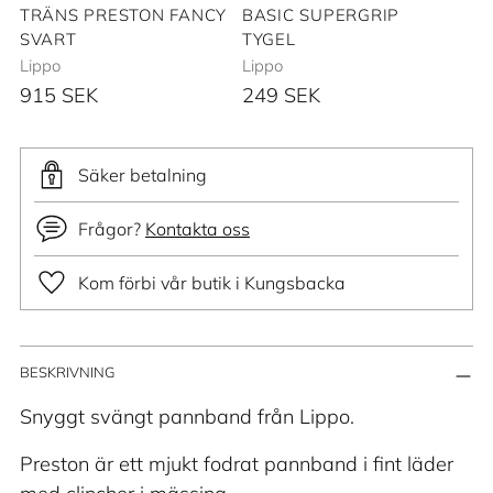
TRÄNS PRESTON FANCY
BASIC SUPERGRIP
SVART
TYGEL
Lippo
Lippo
915 SEK
249 SEK
Säker betalning
Frågor?
Kontakta oss
Kom förbi vår butik i Kungsbacka
Lägger
BESKRIVNING
till
produkt
Snyggt svängt pannband från Lippo.
i
Preston är ett mjukt fodrat pannband i fint läder
din