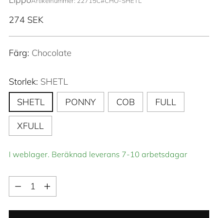
Artikelnummer: 22715C#CHO-SHETL
Ordinarie
274 SEK
pris
Färg:
Chocolate
Storlek:
SHETL
SHETL
PONNY
COB
FULL
XFULL
I weblager. Beräknad leverans 7-10 arbetsdagar
Kvantitet
Kvantitet