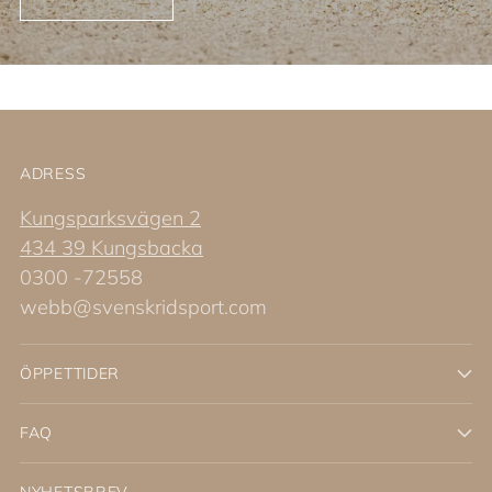
ADRESS
Kungsparksvägen 2
434 39 Kungsbacka
0300 -72558
webb@svenskridsport.com
ÖPPETTIDER
FAQ
NYHETSBREV