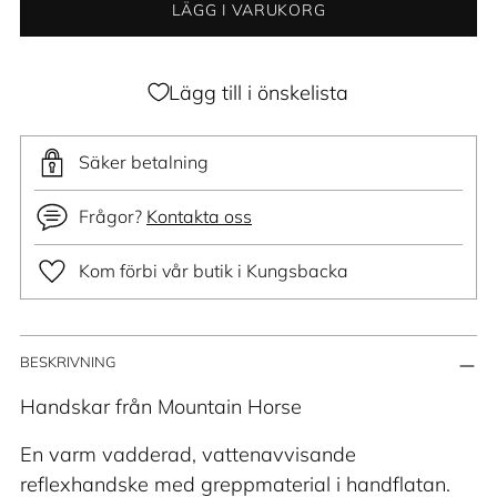
LÄGG I VARUKORG
Lägg till i önskelista
Säker betalning
Frågor?
Kontakta oss
Kom förbi vår butik i Kungsbacka
Lägger
BESKRIVNING
till
produkt
Handskar från Mountain Horse
i
En varm vadderad, vattenavvisande
din
reflexhandske med greppmaterial i handflatan.
varukorg