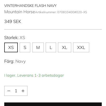
VINTERHANDSKE FLASH NAVY
Mountain Horse
Artikelnummer: 070810400#020-XS
Ordinarie
349 SEK
pris
Storlek:
XS
XS
S
M
L
XL
XXL
Färg:
Navy
I lager. Leverans 1-3 arbetsdagar
Kvantitet
Kvantitet