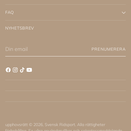
FAQ
NYHETSBREV
Din
PRENUMERERA
email
upphovsrätt © 2026,
Svensk Ridsport
. Alla rättigheter
förbehållna. Se våra användarvillkor och sekretessmeddelande.