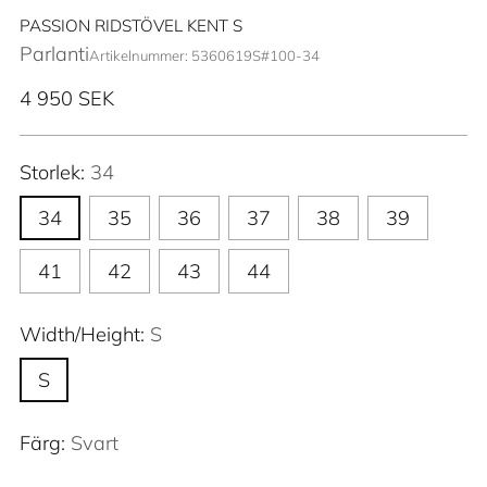
PASSION RIDSTÖVEL KENT S
Parlanti
Artikelnummer: 5360619S#100-34
Ordinarie
4 950 SEK
pris
Storlek:
34
34
35
36
37
38
39
41
42
43
44
Width/Height:
S
S
Färg:
Svart