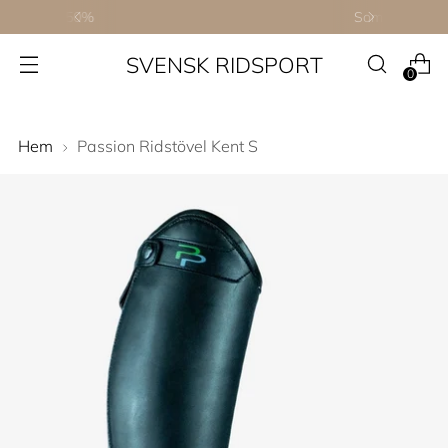
Sommarrea - Fynda dina favoriter
SVENSK RIDSPORT
0
Hem
Passion Ridstövel Kent S