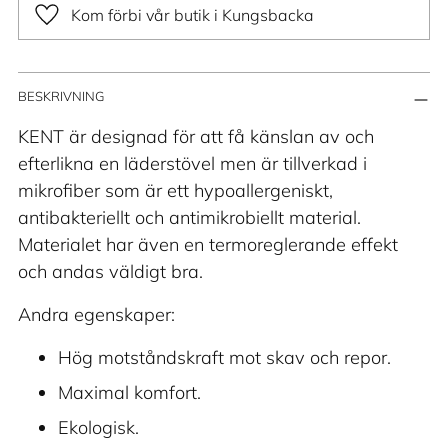
Kom förbi vår butik i Kungsbacka
Lägger
BESKRIVNING
till
produkt
KENT är designad för att få känslan av och
i
efterlikna en läderstövel men är tillverkad i
din
mikrofiber som är ett hypoallergeniskt,
varukorg
antibakteriellt och antimikrobiellt material.
Materialet har även en termoreglerande effekt
och andas väldigt bra.
Andra egenskaper:
Hög motståndskraft mot skav och repor.
Maximal komfort.
Ekologisk.