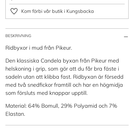
Kom förbi vår butik i Kungsbacka
Lägger
BESKRIVNING
till
produkt
Ridbyxor i mud från Pikeur.
i
Den klassiska Candela byxan från Pikeur med
din
helskoning i grip, som gör att du får bra fäste i
varukorg
sadeln utan att klibba fast. Ridbyxan är försedd
med två snedfickor framtill och har en högmidja
som försluts med knappar upptill.
Material: 64% Bomull, 29% Polyamid och 7%
Elastan.