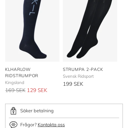
KLHARLOW
STRUMPA 2-PACK
RIDSTRUMPOR
Svensk Ridsport
Kingsland
199 SEK
Ordinarie
169 SEK
129 SEK
pris
Säker betalning
Frågor?
Kontakta oss