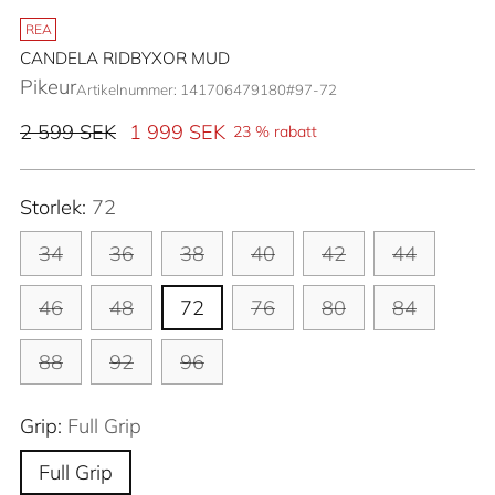
REA
CANDELA RIDBYXOR MUD
Pikeur
Artikelnummer: 141706479180#97-72
Ordinarie
2 599 SEK
1 999 SEK
23 % rabatt
pris
Storlek:
72
34
36
38
40
42
44
46
48
72
76
80
84
88
92
96
Grip:
Full Grip
Full Grip