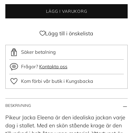
LÄGG I VARUKORG
Lägg till i önskelista
Säker betalning
Frågor?
Kontakta oss
Kom förbi vår butik i Kungsbacka
Lägger
BESKRIVNING
till
produkt
Pikeur Jacka Eleena är den idealiska jackan varje
i
dag i stallet. Med en skön stående krage är den
din