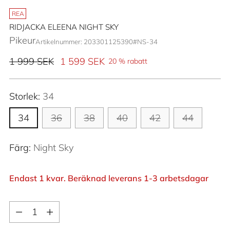
REA
RIDJACKA ELEENA NIGHT SKY
Pikeur
Artikelnummer: 203301125390#NS-34
Ordinarie
1 999 SEK
1 599 SEK
20 % rabatt
pris
Storlek:
34
34
36
38
40
42
44
Färg:
Night Sky
Endast 1 kvar. Beräknad leverans 1-3 arbetsdagar
Kvantitet
Kvantitet