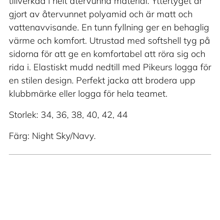
tillverkad i helt återvunna material. Yttertyget är
varukorg
gjort av återvunnet polyamid och är matt och
vattenavvisande. En tunn fyllning ger en behaglig
värme och komfort. Utrustad med softshell tyg på
sidorna för att ge en komfortabel att röra sig och
rida i. Elastiskt mudd nedtill med Pikeurs logga för
en stilen design. Perfekt jacka att brodera upp
klubbmärke eller logga för hela teamet.
Storlek: 34, 36, 38, 40, 42, 44
Färg: Night Sky/Navy.