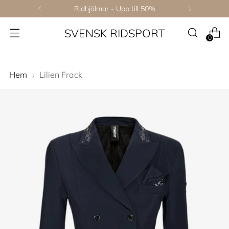
Ridhjälmar - Upp till 50%
SVENSK RIDSPORT
0
Hem
Lilien Frack