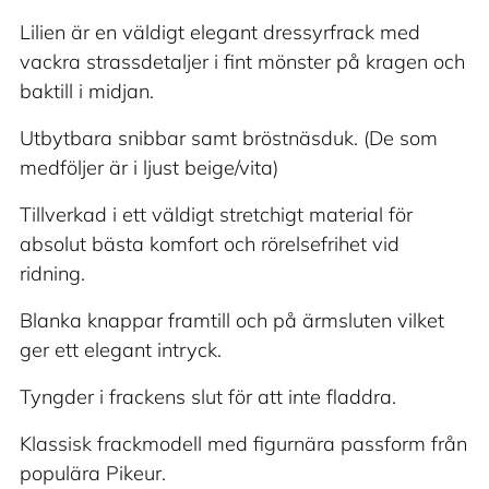
produkt
Lilien är en väldigt elegant dressyrfrack med
i
vackra strassdetaljer i fint mönster på kragen och
din
baktill i midjan.
varukorg
Utbytbara snibbar samt bröstnäsduk. (De som
medföljer är i ljust beige/vita)
Tillverkad i ett väldigt stretchigt material för
absolut bästa komfort och rörelsefrihet vid
ridning.
Blanka knappar framtill och på ärmsluten vilket
ger ett elegant intryck.
Tyngder i frackens slut för att inte fladdra.
Klassisk frackmodell med figurnära passform från
populära Pikeur.