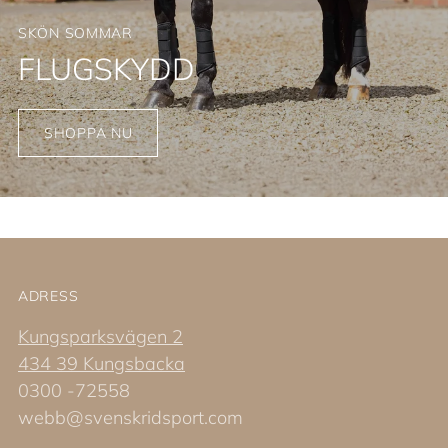
SKÖN SOMMAR
FLUGSKYDD
SHOPPA NU
ADRESS
Kungsparksvägen 2
434 39 Kungsbacka
0300 -72558
webb@svenskridsport.com