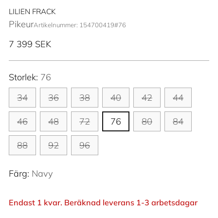
LILIEN FRACK
Pikeur
Artikelnummer: 154700419#76
Ordinarie
7 399 SEK
pris
Storlek:
76
34
36
38
40
42
44
46
48
72
76
80
84
88
92
96
Färg:
Navy
Endast 1 kvar. Beräknad leverans 1-3 arbetsdagar