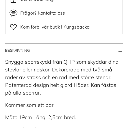
Frågor?
Kontakta oss
Kom förbi vår butik i Kungsbacka
Lägger
BESKRIVNING
till
produkt
Snygga sporrskydd från QHP som skyddar dina
i
stövlar eller ridskor. Dekorerade med två små
din
rader av strass och en rad med större stenar.
varukorg
Patenterad design helt gjord i läder. Kan fästas
på alla sporrar.
Kommer som ett par.
Mått: 19cm Lång, 2,5cm bred.