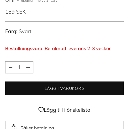
Artikelnummer: 7141SV
Ordinarie
189 SEK
pris
Färg:
Svart
Beställningsvara. Beräknad leverans 2-3 veckor
Kvantitet
Kvantitet
LÄGG I VARUKORG
Lägg till i önskelista
Säker betalning