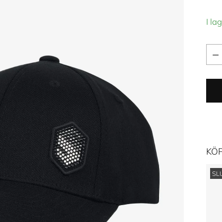
I la
Kva
Kva
KÖ
SL