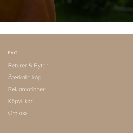
FAQ
Returer & Byten
Återkalla köp
Reklamationer
Köpvillkor
Om oss