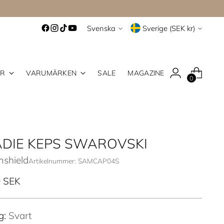
Språk
Valuta
Svenska
Sverige (SEK kr)
ER
VARUMÄRKEN
SALE
MAGAZINE
0
ADIE KEPS SWAROVSKI
shield
Artikelnummer: SAMCAP04S
inarie
 SEK
g:
Svart