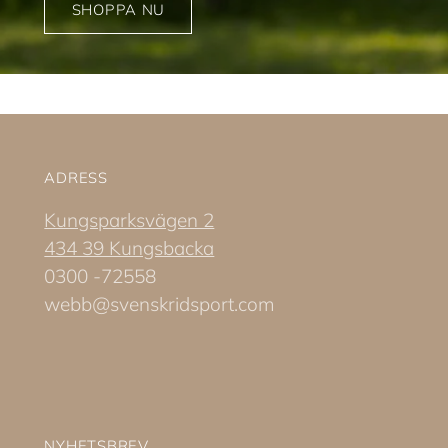
SHOPPA NU
ADRESS
Kungsparksvägen 2
434 39 Kungsbacka
0300 -72558
webb@svenskridsport.com
NYHETSBREV