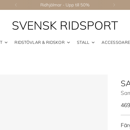
Ridhjälmar - Upp till 50%
SVENSK RIDSPORT
T
RIDSTÖVLAR & RIDSKOR
STALL
ACCESSOAR
S
Sam
Ord
469
pris
Fär