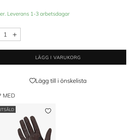
ger. Leverans 1-3 arbetsdagar
ntitet
ntitet
LÄGG I VARUKORG
Lägg till i önskelista
P MED
UTSÅLD